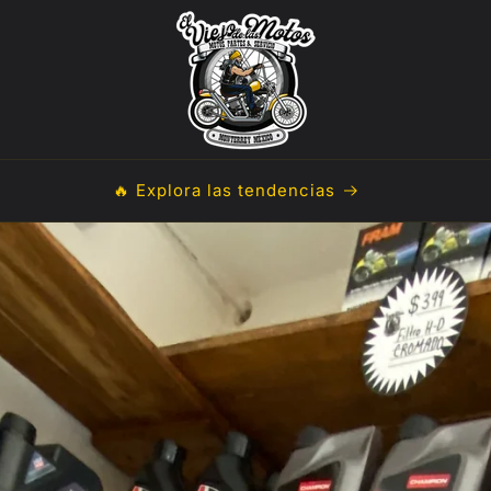
🚚 Envíos a todo México desde $190mxn**