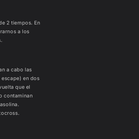
de 2 tiempos. En
rarnos a los
.
an a cabo las
y escape) en dos
vuelta que el
ro contaminan
asolina.
tocross.