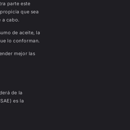
tra parte este
propicia que sea
 a cabo.
sumo de aceite, la
 que lo conforman.
nder mejor las
derá de la
(SAE) es la