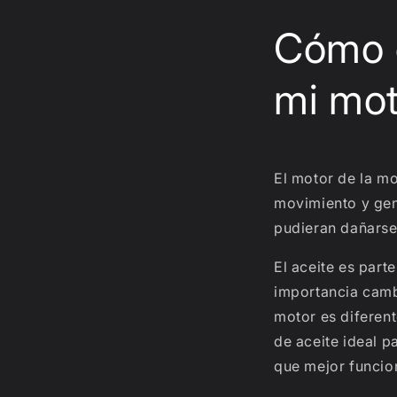
Cómo e
mi mo
El motor de la m
movimiento y gene
pudieran dañarse 
El aceite es part
importancia cambi
motor es diferent
de aceite ideal p
que mejor funcio