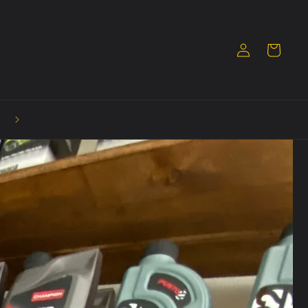
Iniciar
Carrito
sesión
🤩 Llévate algo con descuento