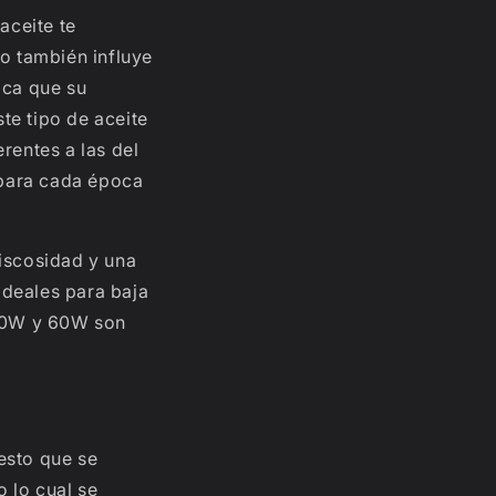
aceite te
ro también influye
ica que su
te tipo de aceite
rentes a las del
d para cada época
iscosidad y una
ideales para baja
 20W y 60W son
esto que se
 lo cual se