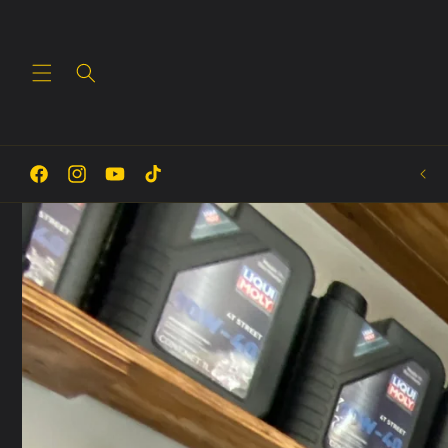
Ir
directamente
al contenido
🔥 Explora las tendencias
Facebook
Instagram
YouTube
TikTok