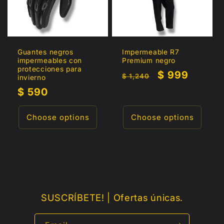
Guantes negros
Impermeable R7
impermeables con
Premium negro
protecciones para
Regular
Sale
$ 999
$ 1,240
invierno
price
price
Regular
$ 590
price
Choose options
Choose options
SUSCRÍBETE! | Ofertas únicas.