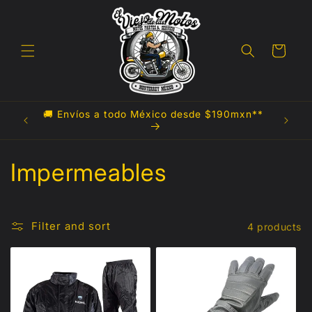
Skip to
content
Cart
🚚 Envíos a todo México desde $190mxn**

C
Impermeables
o
l
Filter and sort
4 products
l
e