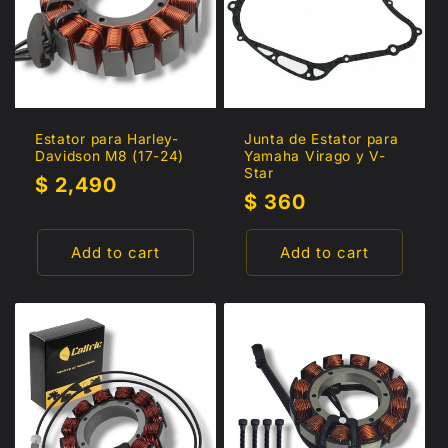
c
t
i
o
Estator para Harley-
Junta de Estator para
Davidson M8 (17-24)
Yamaha Virago y V-
n
Star
Regular
$ 2,490
Regular
$ 360
price
:
price
Add to cart
Add to cart