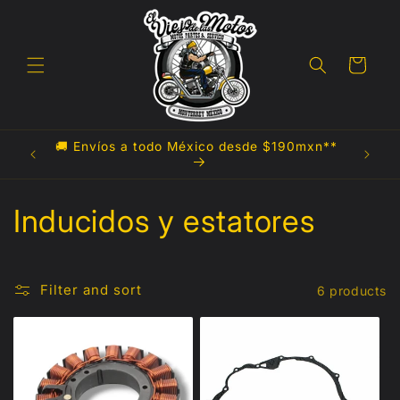
Skip to
content
Cart
🚚 Envíos a todo México desde $190mxn**

C
Inducidos y estatores
o
l
Filter and sort
6 products
l
e