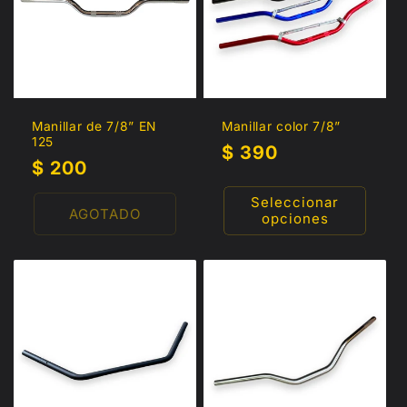
c
i
ó
n
Manillar de 7/8” EN
Manillar color 7/8”
125
Precio
$ 390
:
Precio
$ 200
habitual
habitual
Seleccionar
AGOTADO
opciones