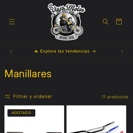
Ir
directamente
al contenido
Carrito
res a
🚚 En
🔥 Explora las tendencias
*
C
Manillares
o
l
Filtrar y ordenar
11 productos
e
AGOTADO
c