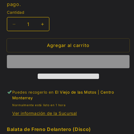
pago.
Cantidad
Reducir
Aumentar
cantidad
cantidad
para
para
Agregar al carrito
Balatas
Balatas
de
de
Freno
Freno
Delantero
Delantero
(Disco)
(Disco)
Honda
Honda
Invicta
Invicta
150
150
Puedes recogerlo en
El Viejo de las Motos | Centro
Monterrey
Normalmente está listo en 1 hora
Ver información de la Sucursal
Balata de Freno Delantero (Disco)