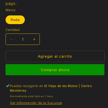
pago.
Marca
Roda
Cantidad
Reducir
Aumentar
cantidad
cantidad
para
para
Agregar al carrito
Cable
Cable
de
de
acelerador
acelerador
Comprar ahora
para
para
Italika
Italika
RC
RC
Puedes recogerlo en
El Viejo de las Motos | Centro
150
150
Monterrey
/
/
Vento
Vento
Normalmente está listo en 1 hora
Rocketman
Rocketman
Ver información de la Sucursal
250
250