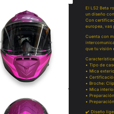
El LS2 Beta r
un diseño con
Con certifica
europea, vas 
Cuenta con mi
intercomunica
que tu visión 
Característica
• Tipo de cas
• Mica exteri
• Certificaci
• Broche: Cli
• Mica interio
• Preparación
• Preparación
✔️ Diseño lig