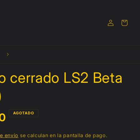
Iniciar
Carrito
sesión
🚚 Envíos a todo México desde $190mxn**
o cerrado LS2 Beta
)
AGOTADO
80
al
e envío
se calculan en la pantalla de pago.