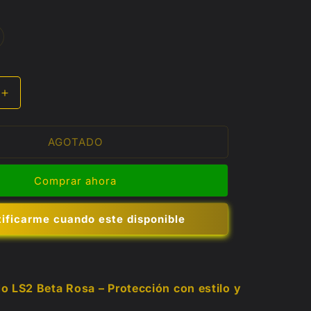
riante
otada
ponible
Aumentar
cantidad
para
AGOTADO
Casco
cerrado
LS2
Comprar ahora
Beta
(ECE)
tificarme cuando este disponible
o LS2 Beta Rosa – Protección con estilo y