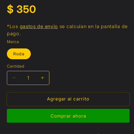
Precio
$ 350
habitual
*Los
gastos de envío
se calculan en la pantalla de
pago.
Marca
Roda
Cantidad
Reducir
Aumentar
cantidad
cantidad
para
para
Agregar al carrito
Espejos
Espejos
cromados
cromados
tipo
tipo
Comprar ahora
H-
H-
D
D
10mm
10mm