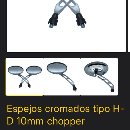
Abrir
A
elemento
e
multimedia
m
1
2
en
e
una
u
ventana
v
modal
m
Espejos cromados tipo H-
D 10mm chopper