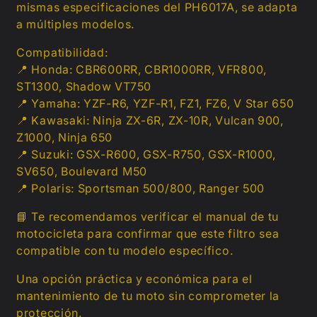
mismas especificaciones del PH6017A, se adapta
a múltiples modelos.
Compatibilidad:
📍
Honda:
CBR600RR, CBR1000RR, VFR800,
ST1300, Shadow VT750
📍
Yamaha:
YZF-R6, YZF-R1, FZ1, FZ6, V Star 650
📍
Kawasaki:
Ninja ZX-6R, ZX-10R, Vulcan 900,
Z1000, Ninja 650
📍
Suzuki:
GSX-R600, GSX-R750, GSX-R1000,
SV650, Boulevard M50
📍
Polaris:
Sportsman 500/800, Ranger 500
📘
Te recomendamos verificar el manual de tu
motocicleta para confirmar que este filtro sea
compatible con tu modelo específico.
Una opción práctica y económica para el
mantenimiento de tu moto sin comprometer la
protección.