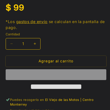
Precio
$ 99
habitual
*Los
gastos de envío
se calculan en la pantalla de
pago.
Cantidad
Reducir
Aumentar
cantidad
cantidad
para
para
Agregar al carrito
Filtro
Filtro
de
de
aceite
aceite
PH6017A
PH6017A
genérico
genérico
Puedes recogerlo en
El Viejo de las Motos | Centro
Monterrey