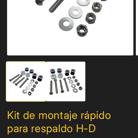
Abrir
A
elemento
e
multimedia
m
1
2
en
e
una
u
ventana
v
modal
m
Kit de montaje rápido
para respaldo H-D