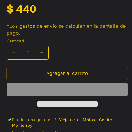
Precio
$ 440
habitual
*Los
gastos de envío
se calculan en la pantalla de
pago.
Cantidad
Reducir
Aumentar
cantidad
cantidad
para
para
Agregar al carrito
Kit
Kit
de
de
montaje
montaje
rápido
rápido
para
para
respaldo
respaldo
H-
H-
D
D
Puedes recogerlo en
El Viejo de las Motos | Centro
Monterrey