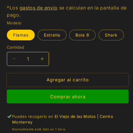
habitual
de
*Los
gastos de envío
se calculan en la pantalla de
pago.
oferta
Modelo
Flamas
Estrella
Bola 8
Shark
Cantidad
Reducir
Aumentar
cantidad
cantidad
para
para
Agregar al carrito
Pato
Pato
mamon
mamon
Comprar ahora
Puedes recogerlo en
El Viejo de las Motos | Centro
Monterrey
Normalmente está listo en 1 hora