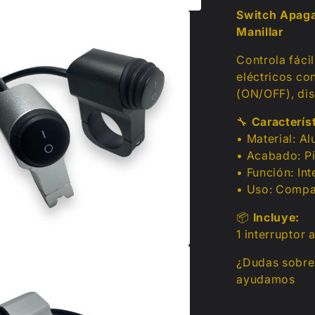
Switch Apaga
Manillar
Controla fáci
eléctricos co
(ON/OFF), dis
🔧
Caracterís
• Material: Al
• Acabado: Pi
• Función: In
• Uso: Compat
📦
Incluye:
1 interruptor
¿Dudas sobre 
ayudamos