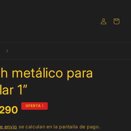
Iniciar
Carrito
sesión
🚚 Envíos a todo México desde $190mxn**
h metálico para
lar 1”
OFERTA !
ecio
 290
al
e
e envío
se calculan en la pantalla de pago.