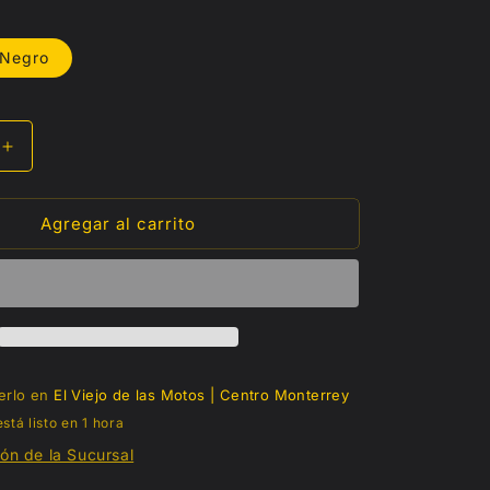
erta
Negro
e
Aumentar
cantidad
para
Agregar al carrito
Switch
metálico
para
manillar
1”
erlo en
El Viejo de las Motos | Centro Monterrey
tá listo en 1 hora
ón de la Sucursal